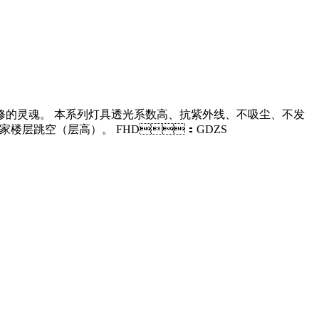
。 本系列灯具透光系数高、抗紫外线、不吸尘、不发
备注客户家楼层跳空（层高）。 FHD：GDZS