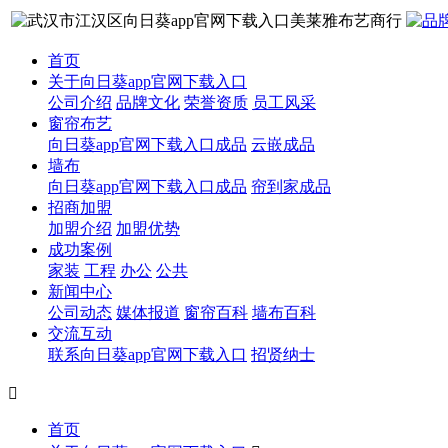
首页
关于向日葵app官网下载入口
公司介绍
品牌文化
荣誉资质
员工风采
窗帘布艺
向日葵app官网下载入口成品
云嵌成品
墙布
向日葵app官网下载入口成品
帘到家成品
招商加盟
加盟介绍
加盟优势
成功案例
家装
工程
办公
公共
新闻中心
公司动态
媒体报道
窗帘百科
墙布百科
交流互动
联系向日葵app官网下载入口
招贤纳士

首页