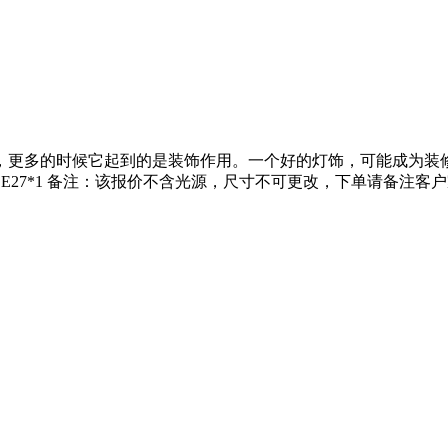
多的时候它起到的是装饰作用。一个好的灯饰，可能成为装修的灵魂
克 光源：E27*1 备注：该报价不含光源，尺寸不可更改，下单请