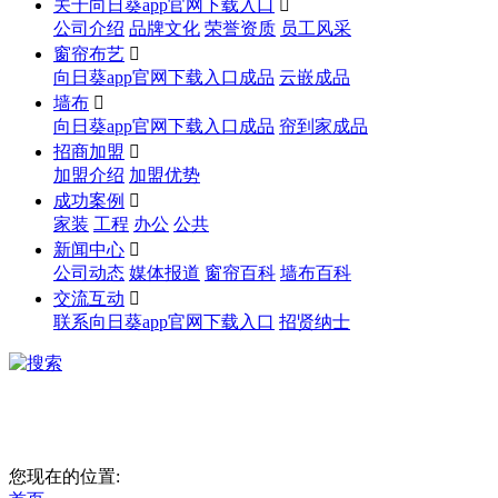
关于向日葵app官网下载入口

公司介绍
品牌文化
荣誉资质
员工风采
窗帘布艺

向日葵app官网下载入口成品
云嵌成品
墙布

向日葵app官网下载入口成品
帘到家成品
招商加盟

加盟介绍
加盟优势
成功案例

家装
工程
办公
公共
新闻中心

公司动态
媒体报道
窗帘百科
墙布百科
交流互动

联系向日葵app官网下载入口
招贤纳士
您现在的位置: